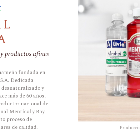
AL
A
y productos afines
anameña fundada en
 S.A. Dedicada
 desnaturalizado y
ace más de 60 años,
roductor nacional de
onal Menticol y Bay
to proceso de
ares de calidad.
Producció