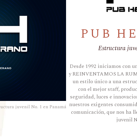
PUB H
Estructura juv
Desde 1992 iniciamos con un
y REINVENTAMOS LA RUMBA l
un estilo único a una estruc
con el mejor staff, produc
seguridad, luces e innovacio
nuestros exigentes consumid
ructura juvenil No. 1 en Panamá
comunicación, que nos ha lle
juvenil 