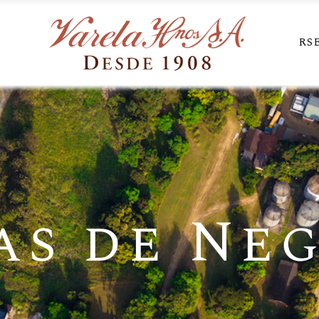
S
RS
as de Ne