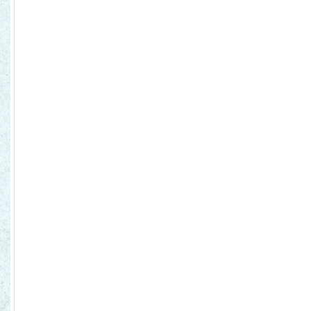
Se renueva la imagen de Ron
Abuelo.
2008
Vintage Wine
Ron Abuelo 12 Años se incorpora
a nuestra familia, un exquisito
ron de gran calidad.