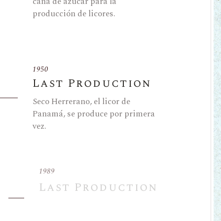
caña de azúcar para la
producción de licores.
1950
Last Production
Seco Herrerano, el licor de
Panamá, se produce por primera
vez.
1989
Last Production
Estados Unidos invade Panamá.