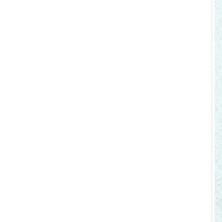
1999
Last Production
Panamá asume control sobre el
Canal de Panamá
2010
Last Production