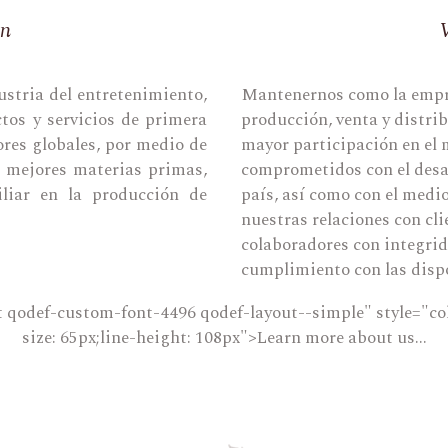
ón
ustria del entretenimiento,
Mantenernos como la empres
tos y servicios de primera
producción, venta y distrib
res globales, por medio de
mayor participación en el 
as mejores materias primas,
comprometidos con el desar
iliar en la producción de
país, así como con el med
nuestras relaciones con cli
colaboradores con integrid
cumplimiento con las dispo
 qodef-custom-font-4496 qodef-layout--simple" style="col
size: 65px;line-height: 108px">Learn more about us...