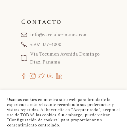
Contacto
info@varelahermanos.com
+507 377-4000
Vía Tocumen Avenida Domingo
Díaz, Panamá
Usamos cookies en nuestro sitio web para brindarle la
experiencia más relevante recordando sus preferencias y
Si tienes consultas, reclamos o sugerencias,
visitas repetidas. Al hacer clic en "Aceptar todo", acepta el
favor contactarnos para poder dar respuesta a
uso de TODAS las cookies. Sin embargo, puede visitar
su solicitud lo más pronto posible.
"Configuración de cookies" para proporcionar un
consentimiento controlado.