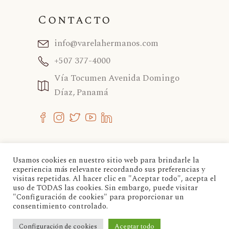
Contacto
info@varelahermanos.com
+507 377-4000
Vía Tocumen Avenida Domingo
Díaz, Panamá
Usamos cookies en nuestro sitio web para brindarle la
experiencia más relevante recordando sus preferencias y
Si tienes consultas, reclamos o sugerencias,
visitas repetidas. Al hacer clic en "Aceptar todo", acepta el
favor contactarnos para poder dar respuesta a
uso de TODAS las cookies. Sin embargo, puede visitar
"Configuración de cookies" para proporcionar un
su solicitud lo más pronto posible.
consentimiento controlado.
Correo:
quejasyreclamos@varelahermanos.com
Configuración de cookies
Aceptar todo