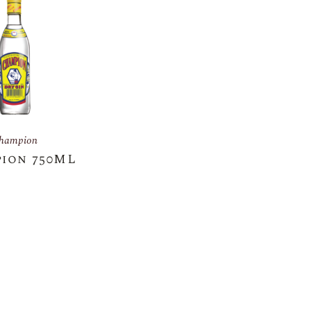
hampion
ion 750ML