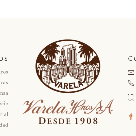
os
C
tros
cas
ensa
ocio
rial
idad