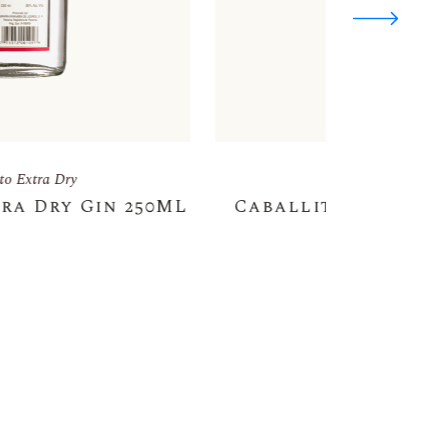
Caballito Extra Dry
Caballito Extra Dry Gin 1 L
Caball