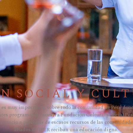
N SOCIAL Y CULT
 es muy importante, sobre todo la comunidad de Pesé donde
rentes programas de nuestra Fundación Cultural y Social P
 espacio a personas de escasos recursos de las comunidade
aliados de IPER reciban una educación digna.