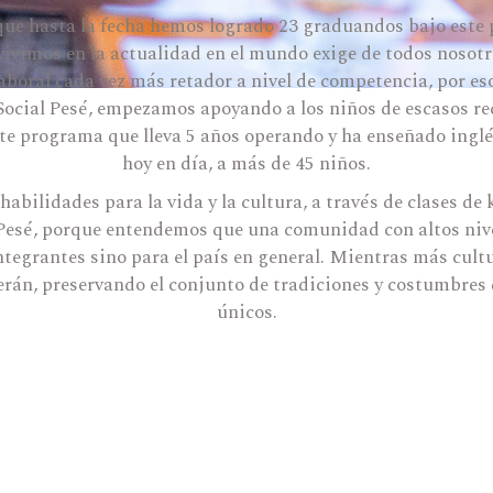
que hasta la fecha hemos logrado 23 graduandos bajo est
 vivimos en la actualidad en el mundo exige de todos noso
boral cada vez más retador a nivel de competencia, por es
Social Pesé, empezamos apoyando a los niños de escasos r
te programa que lleva 5 años operando y ha enseñado ingl
hoy en día, a más de 45 niños.
abilidades para la vida y la cultura, a través de clases de k
Pesé, porque entendemos que una comunidad con altos nive
integrantes sino para el país en general. Mientras más cu
rán, preservando el conjunto de tradiciones y costumbres 
únicos.