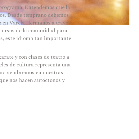
e programa. Entendemos que la
tros. Desde temprano debemos
o en Varela Hermanos a través
ecursos de la comunidad para
és, este idioma tan importante
arate y con clases de teatro a
les de cultura representa una
ltura sembremos en nuestras
que nos hacen autóctonos y