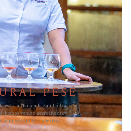
URAL PESÉ
 está la Hacienda San Isidro,
esé, hemos venido acercándose
s para que junto a nuestros