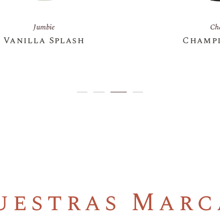
Champion
Champion 750ML
uestras Marc