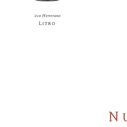
Jumbie
Vanilla Splash
N