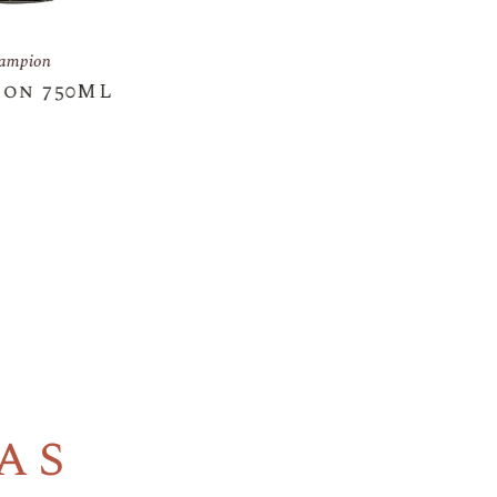
Ron Abuelo
Centuria
as