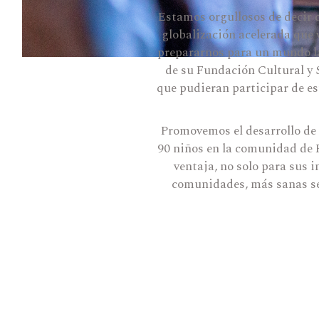
Estamos orgullosos de decir 
globalización acelerada que
prepararnos para un mundo la
de su Fundación Cultural y 
que pudieran participar de es
Promovemos el desarrollo de h
90 niños en la comunidad de 
ventaja, no solo para sus 
comunidades, más sanas se